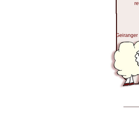
re
Geiranger