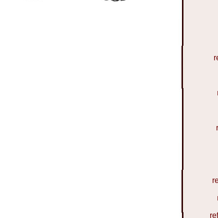
r
r
re