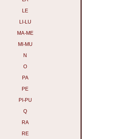
LE
LI-LU
MA-ME
MI-MU
N
O
PA
PE
PI-PU
Q
RA
RE