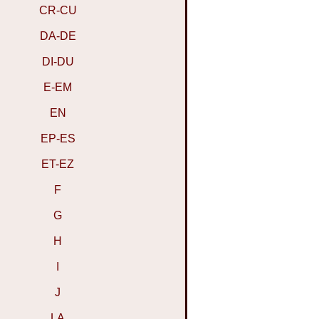
CR-CU
DA-DE
DI-DU
E-EM
EN
EP-ES
ET-EZ
F
G
H
I
J
LA