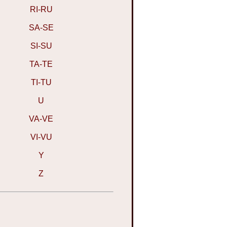
RI-RU
SA-SE
SI-SU
TA-TE
TI-TU
U
VA-VE
VI-VU
Y
Z