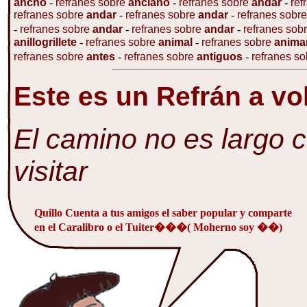
ancho
-
refranes sobre
anciano
-
refranes sobre
andar
-
ref
refranes sobre
andar
-
refranes sobre
andar
-
refranes sobr
-
refranes sobre
andar
-
refranes sobre
andar
-
refranes sob
anillogrillete
-
refranes sobre
animal
-
refranes sobre
anima
refranes sobre
antes
-
refranes sobre
antiguos
-
refranes s
Este es un Refrán a vo
El camino no es largo 
visitar
Quillo Cuenta a tus amigos el saber popular y comparte
en el Caralibro o el Tuiter���( Moherno soy ��)