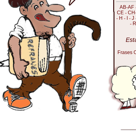
AB-AF
CE
-
CH
-
H
-
I
-
J
-
R
Est
Frases 